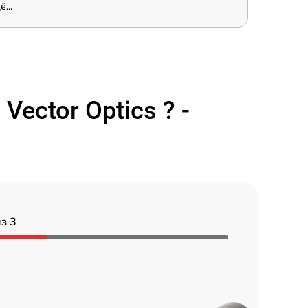
...
ector Optics ? -
з 3