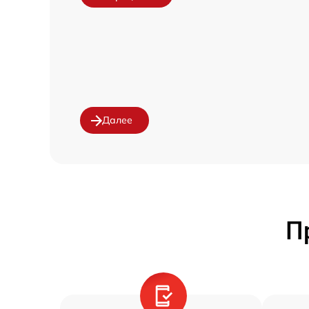
Далее
П