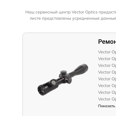
Наш сервисный центр Vector Optics предост
листе представлены усредненные данные п
Ремон
Vector O
Vector O
Vector O
Vector O
Vector O
Vector O
Vector O
Vector O
Показать 