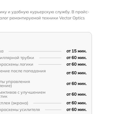
тику и удобную курьерскую службу. В прайс-
алог ремонтируемой техники Vector Optics
ка
от 15 мин.
пиллярной трубки
от 60 мин.
кросхемы логики
от 60 мин.
ление после попадания
от 60 мин.
аты управления
от 60 мин.
ление)
ъективов с улучшением
от 60 мин.
стик
плея (экрана)
от 60 мин.
кросхемы усилителя
от 60 мин.