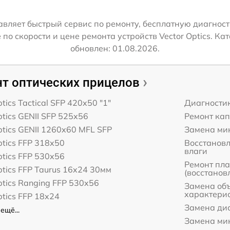
авляет быстрый сервис по ремонту, бесплатную диагнос
о скорости и цене ремонта устройств Vector Optics. Кат
обновлен: 01.08.2026.
т оптических прицелов
ptics Tactical SFP 420x50 "1"
Диагности
ptics GENII SFP 525x56
Ремонт ка
ptics GENII 1260x60 MFL SFP
Замена ми
ptics FFP 318x50
Восстанов
влаги
ptics FFP 530x56
Ремонт пл
ptics FFP Taurus 16x24 30мм
(восстанов
ptics Ranging FFP 530x56
Замена об
характери
ptics FFP 18x24
Замена дис
ещё...
Замена ми