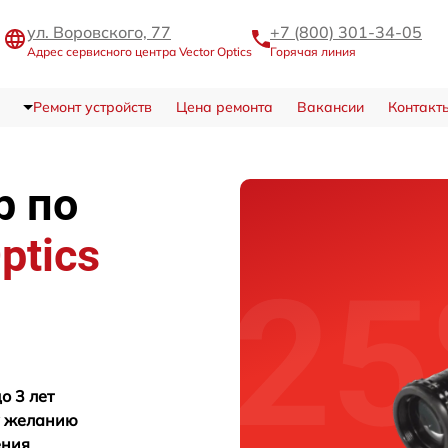
ул. Воровского, 77
+7 (800) 301-34-05
Адрес сервисного центра Vector Optics
Горячая линия
Ремонт устройств
Цена ремонта
Вакансии
Контакт
р по
ptics
о 3 лет
у желанию
ения