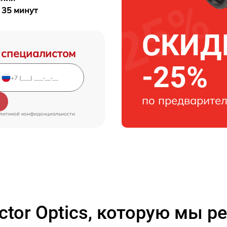
т 35 минут
СКИДК
 специалистом
-25%
по предварител
литикой конфиденциальности
ctor Optics, которую мы 