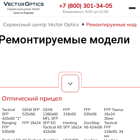
+7 (800) 301-34-05
Сервисный центр Vector
Ежедневно с 9:00 до 21:00
Optics
в Кирове
Сервисный центр Vector Optics
Ремонтируемые моде
Ремонтируемые модели
Оптический прицел
Tactical
GENII SFP
GENII
FFP
FFP
FFP Taurus
SFP
525x56
1260x60
318x50
530x56
16x24
420x50 "1"
MFL SFP
30мм
Ranging
FFP 18x24
SFP ED
Hunting
ZeroStop
Tactical
FFP
Tactical X8
SFP 16x24
X6 424x56
FFP
530x56
432x56
318x50, 34
мм