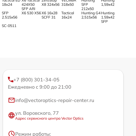
Tactical ED
X6 Tactical
ZeroStop
VECMBR
Hunting
Hunting
18x24
424X50
X8 324x56
318x50
SFP
1,59x42
SFP ARI
212x50
SFP
X6 530 X56
X6 16x28
Tactical
Hunting G4
Hunting
2.515x56
SCFF 31
16x24
2,515x56
1.59x42
SFP
SC-0511
+7 (800) 301-34-05
Ежедневно с 9:00 до 21:00
info@vectoroptics-repair-center.ru
ул. Воровского, 77
Адрес сервисного центра Vector Optics
Режим работы: