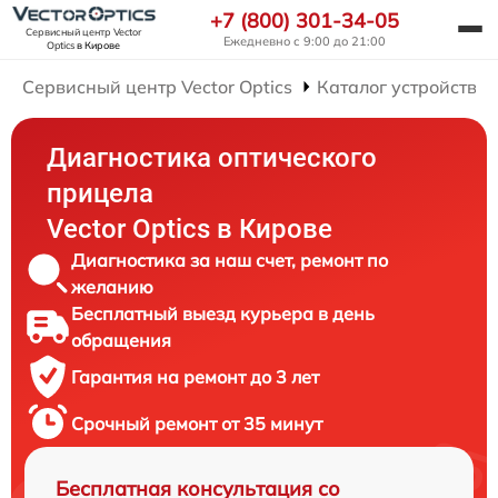
+7 (800) 301-34-05
Сервисный центр Vector
Ежедневно с 9:00 до 21:00
Optics
в Кирове
Сервисный центр Vector Optics
Каталог устройств
Диагностика оптического
прицела
Vector Optics в Кирове
Диагностика за наш счет, ремонт по
желанию
Бесплатный выезд курьера в день
обращения
Гарантия на ремонт до 3 лет
Срочный ремонт от 35 минут
Бесплатная консультация со