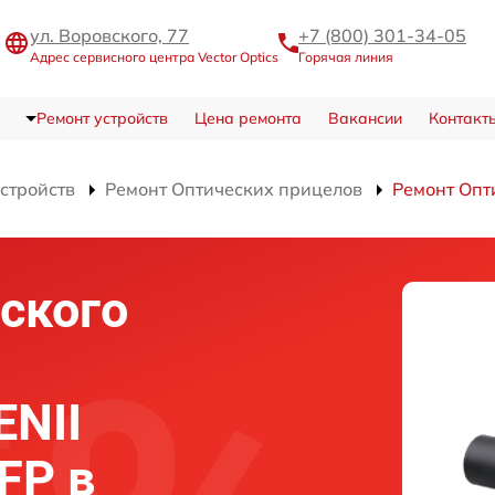
ул. Воровского, 77
+7 (800) 301-34-05
Адрес сервисного центра Vector Optics
Горячая линия
Ремонт устройств
Цена ремонта
Вакансии
Контакт
устройств
Ремонт Оптических прицелов
Ремонт Опт
ского
ENII
FP в