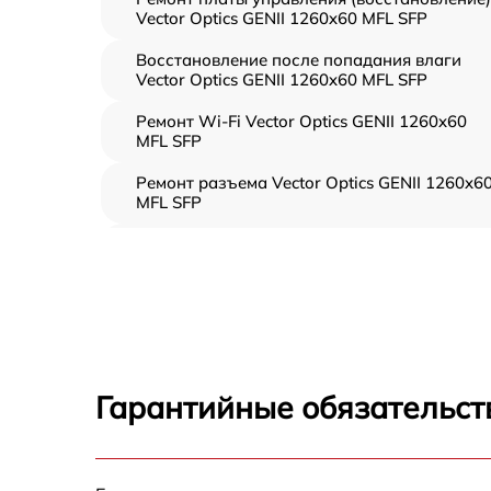
Vector Optics GENII 1260x60 MFL SFP
Восстановление после попадания влаги
Vector Optics GENII 1260x60 MFL SFP
Ремонт Wi-Fi Vector Optics GENII 1260x60
MFL SFP
Ремонт разъема Vector Optics GENII 1260x6
MFL SFP
Замена дисплея (экрана) Vector Optics GENI
1260x60 MFL SFP
Замена матрицы Vector Optics GENII 1260x6
MFL SFP
Ремонт цепи питания Vector Optics GENII
1260x60 MFL SFP
Гарантийные обязательст
Замена USB порта Vector Optics GENII
1260x60 MFL SFP
Замена процессора Vector Optics GENII