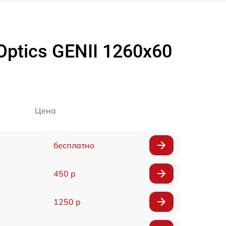
ptics GENII 1260x60
Цена
бесплатно
450 р
1250 р