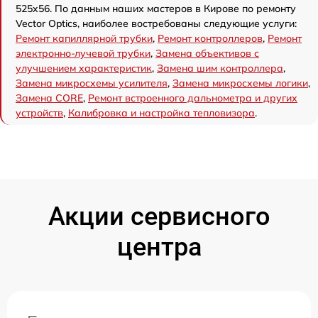
525x56. По данным наших мастеров в Кирове по ремонту
Vector Optics, наиболее востребованы следующие услуги:
Ремонт капиллярной трубки
,
Ремонт контроллеров
,
Ремонт
электронно-лучевой трубки
,
Замена объективов с
улучшением характеристик
,
Замена шим контроллера
,
Замена микросхемы усилителя
,
Замена микросхемы логики
,
Замена CORE
,
Ремонт встроенного дальнометра и других
устройств
,
Калибровка и настройка тепловизора
.
Акции сервисного
центра