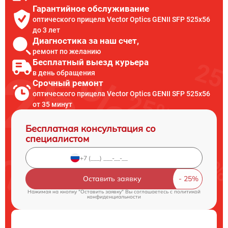
Гарантийное обслуживание
оптического прицела Vector Optics GENII SFP 525x56
до 3 лет
Диагностика за наш счет,
ремонт по желанию
Бесплатный выезд курьера
в день обращения
Срочный ремонт
оптического прицела Vector Optics GENII SFP 525x56
от 35 минут
Бесплатная консультация со
специалистом
Оставить заявку
Нажимая на кнопку "Оставить заявку" Вы соглашаетесь c
политикой
конфиденциальности