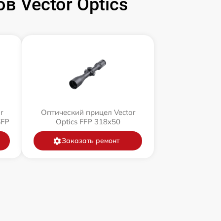
 Vector Optics
r
Оптический прицел Vector
SFP
Optics FFP 318x50
Заказать ремонт