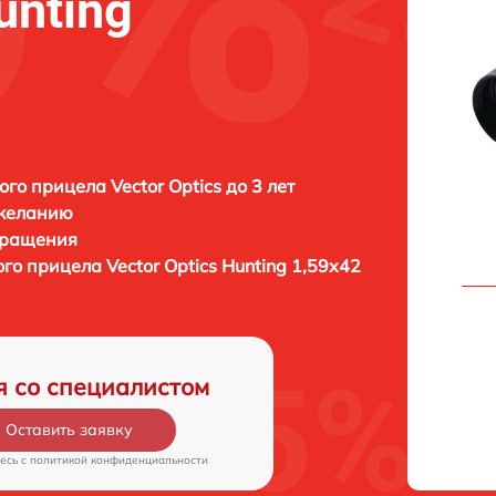
unting
ого прицела Vector Optics до 3 лет
 желанию
бращения
ого прицела
Vector Optics Hunting 1,59x42
я со специалистом
Оставить заявку
есь c
политикой конфиденциальности