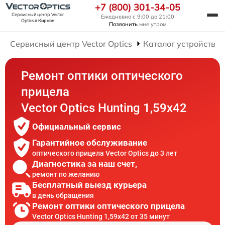
+7 (800) 301-34-05
Сервисный центр Vector
Ежедневно с 9:00 до 21:00
Optics
в Кирове
Позвонить
мне утром
Сервисный центр Vector Optics
Каталог устройств
Ремонт оптики оптического
прицела
Vector Optics Hunting 1,59x42
Официальный сервис
Гарантийное обслуживание
оптического прицела Vector Optics до 3 лет
Диагностика за наш счет,
ремонт по желанию
Бесплатный выезд курьера
в день обращения
Ремонт оптики оптического прицела
Vector Optics Hunting 1,59x42 от 35 минут