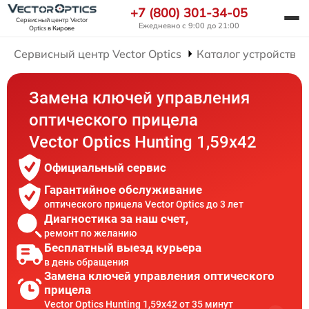
+7 (800) 301-34-05
Сервисный центр Vector
Ежедневно с 9:00 до 21:00
Optics
в Кирове
Сервисный центр Vector Optics
Каталог устройств
Замена ключей управления
оптического прицела
Vector Optics Hunting 1,59x42
Официальный сервис
Гарантийное обслуживание
оптического прицела Vector Optics до 3 лет
Диагностика за наш счет,
ремонт по желанию
Бесплатный выезд курьера
в день обращения
Замена ключей управления оптического
прицела
Vector Optics Hunting 1,59x42 от 35 минут