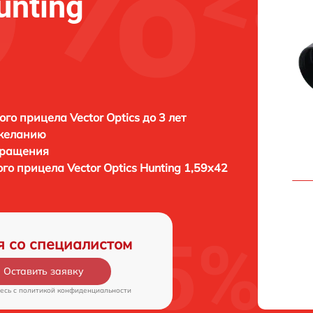
unting
ого прицела Vector Optics до 3 лет
 желанию
бращения
ого прицела
Vector Optics Hunting 1,59x42
я со специалистом
Оставить заявку
есь c
политикой конфиденциальности