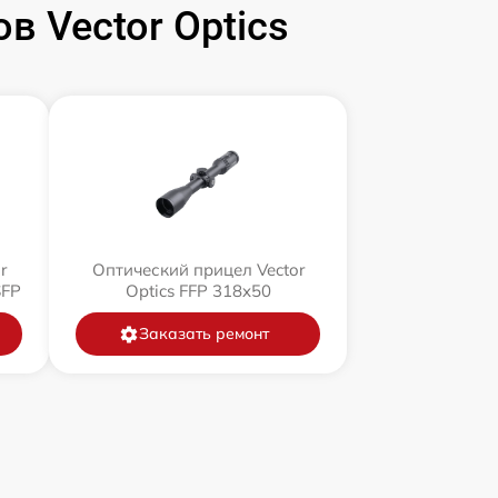
 Vector Optics
r
Оптический прицел Vector
SFP
Optics FFP 318x50
Заказать ремонт