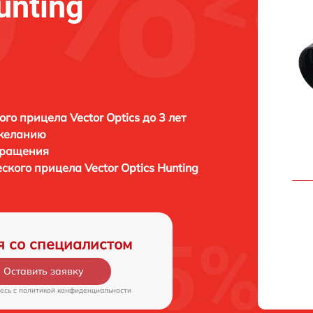
unting
ого прицела Vector Optics до 3 лет
 желанию
бращения
еского прицела
Vector Optics Hunting
я со специалистом
Оставить заявку
есь c
политикой конфиденциальности