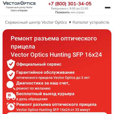
+7 (800) 301-34-05
Сервисный центр Vector
Ежедневно с 9:00 до 21:00
Optics
в Кирове
Позвонить
мне утром
Сервисный центр Vector Optics
Каталог устройств
Ремонт разъема оптического
прицела
Vector Optics Hunting SFP 16x24
Официальный сервис
Гарантийное обслуживание
оптического прицела Vector Optics до 3 лет
Диагностика за наш счет,
ремонт по желанию
Бесплатный выезд курьера
в день обращения
Ремонт разъема оптического прицела
Vector Optics Hunting SFP 16x24 от 35 минут