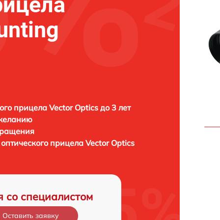
рицела
unting
ого прицела Vector Optics до 3 лет
 желанию
бращения
 оптического прицела
Vector Optics
я со специалистом
Оставить заявку