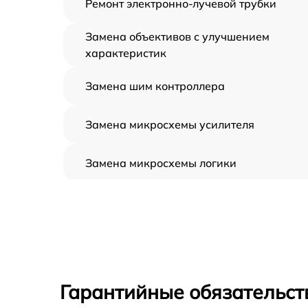
Ремонт электронно-лучевой трубки
Замена объективов с улучшением
характеристик
Замена шим контроллера
Замена микросхемы усилителя
Замена микросхемы логики
Замена CORE
Ремонт встроенного дальнометра и
других устройств
Калибровка и настройка тепловизора
Гарантийные обязательст