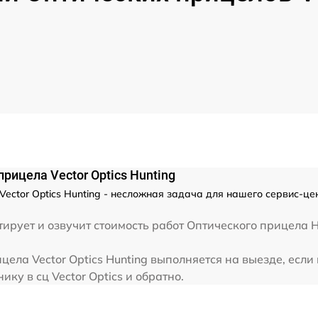
от 60 мин
от 60 мин
от 60 мин
от 60 мин
от 60 мин
рицела Vector Optics Hunting
ctor Optics Hunting - несложная задача для нашего сервис-цен
от 60 мин
ирует и озвучит стоимость работ Оптического прицела H
от 60 мин
ела Vector Optics Hunting выполняется на выезде, если
ку в сц Vector Optics и обратно.
от 60 мин