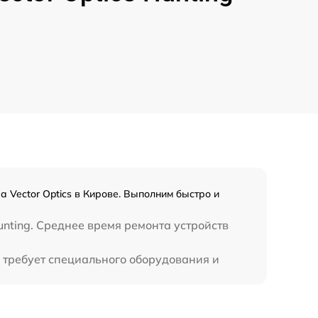
1000 р
1100 р
750 р
590 р
650 р
 Vector Optics в Кирове. Выполним быстро и
650 р
nting. Среднее время ремонта устройств
750 р
е требует специального оборудования и
450 р