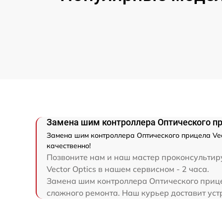
Ремонт цепи питания
Замена матрицы
Замена дисплея (экрана)
Ремонт разъема
Ремонт Wi-Fi
Замена шим контроллера Оптического при
Замена шим контроллера Оптического прицела Vect
качественно!
Восстановление после попадания влаги
Позвоните нам и наш мастер проконсультиру
Vector Optics в нашем сервисном - 2 часа.
Ремонт платы управления
Замена шим контроллера Оптического прицел
(восстановление)
сложного ремонта. Наш курьер доставит устр
Прошивка (Обновление ПО)