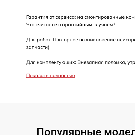
Ремонт датчика синхроимпульсов
Гарантия от сервиса: на смонтированные ко
Ремонт оптики
Что считается гарантийным случаем?
Для работ: Повторное возникновение неиспр
Восстановление питания
запчасти).
Замена ключей управления
Для комплектующих: Внезапная поломка, утр
Замена корпуса
Показать полностью
Замена аккумулятора
Замена процессора
Замена USB порта
Популярные модели