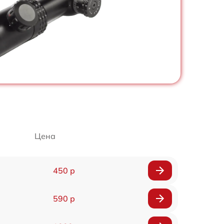
Цена
450 р
590 р