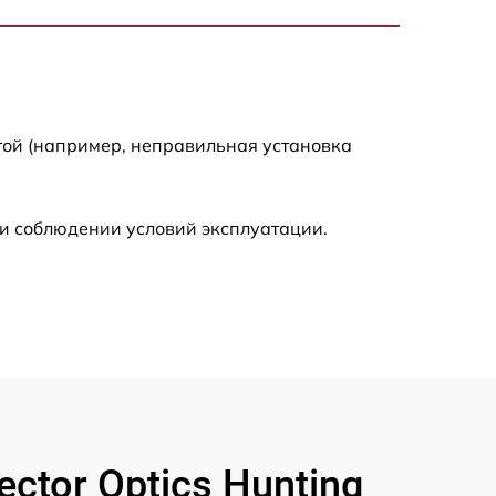
1550 р
2000 р
той (например, неправильная установка
650 р
590 р
и соблюдении условий эксплуатации.
1250 р
590 р
650 р
590 р
tor Optics Hunting