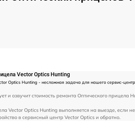
от 60 мин
от 60 мин
от 60 мин
от 60 мин
от 60 мин
цела Vector Optics Hunting
or Optics Hunting - несложная задача для нашего сервис-центра
от 60 мин
ет и озвучит стоимость ремонта Оптического прицела Hu
от 60 мин
а Vector Optics Hunting выполняется на выезде, если н
ойство в сервисный центр Vector Optics и обратно.
от 60 мин