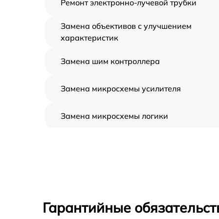
Ремонт электронно-лучевой трубки
Замена объективов с улучшением
характеристик
Замена шим контроллера
Замена микросхемы усилителя
Замена микросхемы логики
Замена CORE
Ремонт встроенного дальнометра и
других устройств
Калибровка и настройка тепловизора
Гарантийные обязательст