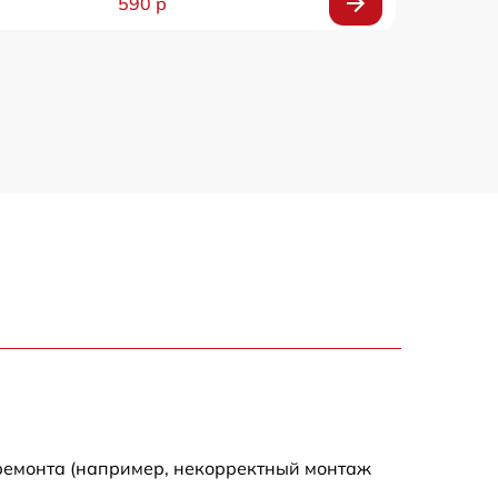
590 р
750 р
1100 р
1000 р
590 р
650 р
590 р
590 р
 ремонта (например, некорректный монтаж