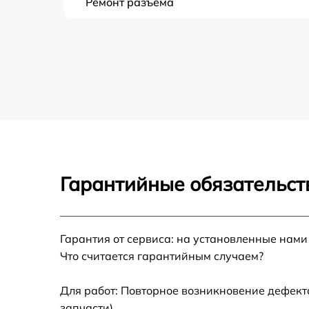
Ремонт разъема
Замена дисплея (экрана)
Замена матрицы
Ремонт цепи питания
Замена USB порта
Гарантийные обязательст
Замена процессора
Замена аккумулятора
Гарантия от сервиса: на установленные нами
Что считается гарантийным случаем?
Замена ключей управления
Для работ: Повторное возникновение дефект
запчасти).