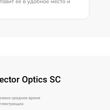
тавит ее в удобное место и
ctor Optics SC
казано среднее время
мплектующих