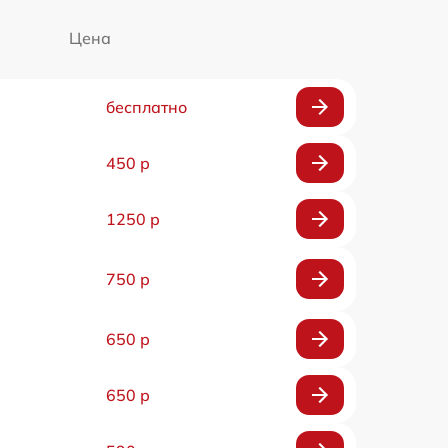
Цена
бесплатно
450 р
1250 р
750 р
650 р
650 р