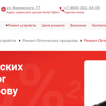
ул. Воровского, 77
+7 (800) 301-34-05
Адрес сервисного центра Vector Optics
Горячая линия
Ремонт устройств
Цена ремонта
Вакансии
Контакт
устройств
Ремонт Оптических прицелов
Ремонт Опти
ских
or
рову