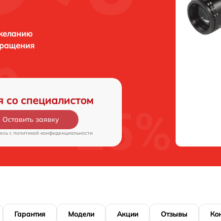
 желанию
бращения
я со специалистом
Оставить заявку
есь c
политикой конфиденциальности
Гарантия
Модели
Акции
Отзывы
Ко