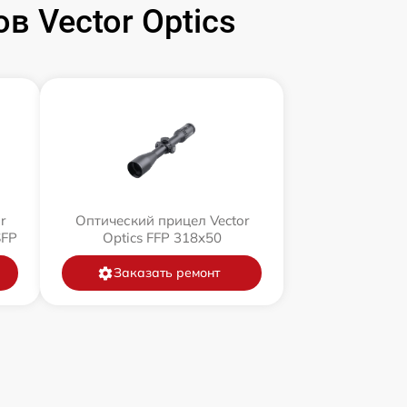
 Vector Optics
r
Оптический прицел Vector
SFP
Optics FFP 318x50
Заказать ремонт