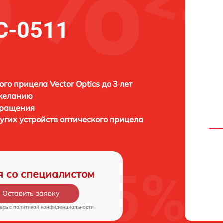
SC-0511
ого прицела Vector Optics до 3 лет
 желанию
бращения
угих устройств оптического прицела
я со специалистом
Оставить заявку
есь c
политикой конфиденциальности