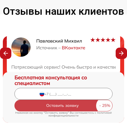
Отзывы наших клиентов
Павловский Михаил
Нужна консультация?
Источник –
ВКонтакте
Закажите бесплатную консультацию
Потрясающий сервис! Очень быстро и качественно! 
Бесплатная консультация со
специалистом
Оставить заявку
Нажимая на кнопку "Оставить заявку" Вы соглашаетесь c
политикой
конфиденциальности