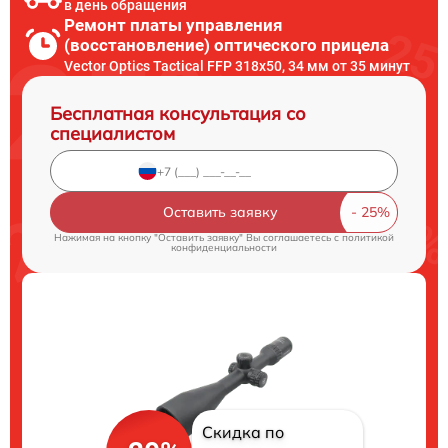
в день обращения
Ремонт платы управления
(восстановление) оптического прицела
Vector Optics Tactical FFP 318x50, 34 мм от 35 минут
Бесплатная консультация со
специалистом
Оставить заявку
Нажимая на кнопку "Оставить заявку" Вы соглашаетесь c
политикой
конфиденциальности
Скидка по