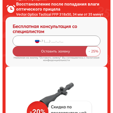
Восстановление после попадания влаги
оптического прицела
Vector Optics Tactical FFP 318x50, 34 мм от 35 минут
Бесплатная консультация со
специалистом
Оставить заявку
Нажимая на кнопку "Оставить заявку" Вы соглашаетесь c
политикой
конфиденциальности
Скидка по
-20%
предварительной