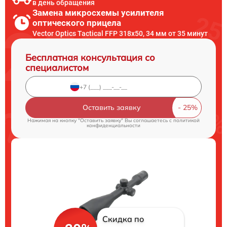
в день обращения
Замена микросхемы усилителя
оптического прицела
Vector Optics Tactical FFP 318x50, 34 мм от 35 минут
Бесплатная консультация со
специалистом
Оставить заявку
Нажимая на кнопку "Оставить заявку" Вы соглашаетесь c
политикой
конфиденциальности
Скидка по