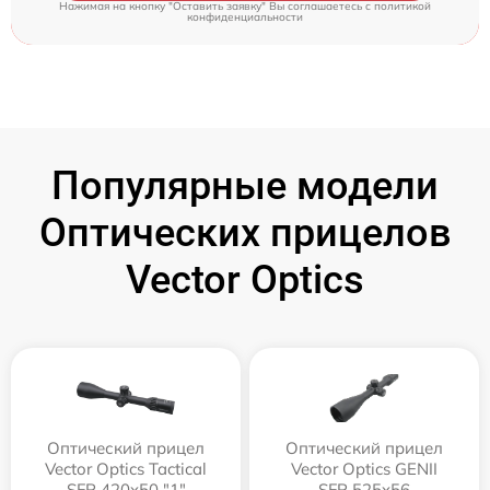
Нажимая на кнопку "Оставить заявку" Вы соглашаетесь c
политикой
конфиденциальности
Популярные модели
Оптических прицелов
Vector Optics
Оптический прицел
Оптический прицел
Vector Optics Tactical
Vector Optics GENII
SFP 420x50 "1"
SFP 525x56