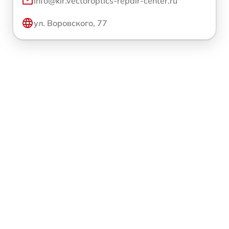
info@kir.vectoroptics-repair-center.ru
ул. Воровского, 77