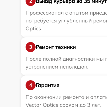
Выезд курьера за 35 минут
2
Профессионал с опытом приедет
потребуется углубленный ремон
Optics.
Ремонт техники
3
После полной диагностики мы п
устранением неполадок.
Гарантия
4
По окончании ремонта и оплат
Vector Optics сроком до 3 лет.