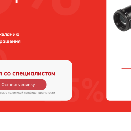
 желанию
бращения
я со специалистом
Оставить заявку
есь c
политикой конфиденциальности