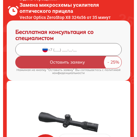
Замена микросхемы усилителя
оптического прицела
Vector Optics ZeroStop X8 324x56 от 35 минут
Бесплатная консультация со
специалистом
Оставить заявку
Нажимая на кнопку "Оставить заявку" Вы соглашаетесь c
политикой
конфиденциальности