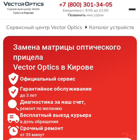
+7 (800) 301-34-05
Сервисный центр Vector
Ежедневно с 9:00 до 21:00
Optics
в Кирове
Позвонить
мне утром
Сервисный центр Vector Optics
Каталог устройств
Замена матрицы оптического
прицела
Vector Optics в Кирове
Официальный сервис
Гарантийное обслуживание
до 3 лет
Диагностика за наш счет,
ремонт по желанию
Бесплатный выезд курьера
в день обращения
Срочный ремонт
от 35 минут